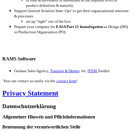
in time achievement of milestones at the required level of
product definition & maturity
Support General Aviation Start–Ups’ to get their organisational structure
& processes
set up “right” out of the box
Prepare your company for
EASA Part 21 homologation
as Design (DO)
or Production Organisation (PO)
RAMS Software
German Sales Agency,
Training & Demos
for
ITEM
Toolkit
You can contact us easily via the
contact form
!
Privacy Statement
Datenschutzerklärung
Allgemeiner Hinweis und Pflichtinformationen
Benennung der verantwortlichen Stelle