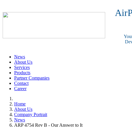
AirP
Your
Dev
News
About Us
Services
Products
Partner Companies
Contact
Career
Home
About Us
Company Portrait
News
ARP 4754 Rev B - Our Answer to It