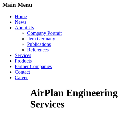
Main Menu
Home
News
About Us
Company Portrait
Item Germany
Publications
References
Services
Products
Partner Companies
Contact
Career
AirPlan Engineering
Services