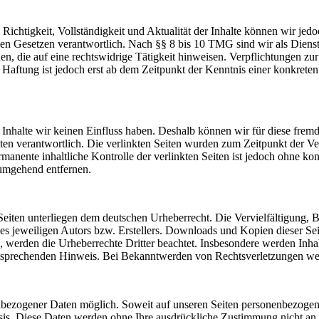
die Richtigkeit, Vollständigkeit und Aktualität der Inhalte können wir
n Gesetzen verantwortlich. Nach §§ 8 bis 10 TMG sind wir als Dienstean
, die auf eine rechtswidrige Tätigkeit hinweisen. Verpflichtungen z
e Haftung ist jedoch erst ab dem Zeitpunkt der Kenntnis einer konkre
n Inhalte wir keinen Einfluss haben. Deshalb können wir für diese fre
 Seiten verantwortlich. Die verlinkten Seiten wurden zum Zeitpunkt der
manente inhaltliche Kontrolle der verlinkten Seiten ist jedoch ohne ko
umgehend entfernen.
n Seiten unterliegen dem deutschen Urheberrecht. Die Vervielfältigung,
 jeweiligen Autors bzw. Erstellers. Downloads und Kopien dieser Seite
n, werden die Urheberrechte Dritter beachtet. Insbesondere werden Inhal
tsprechenden Hinweis. Bei Bekanntwerden von Rechtsverletzungen wer
nbezogener Daten möglich. Soweit auf unseren Seiten personenbezogen
 Basis. Diese Daten werden ohne Ihre ausdrückliche Zustimmung nicht an