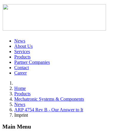
News
About Us
Services
Products
Partner Companies
Contact
Career
Home
Products
Mechatronic Systems & Components
News
ARP 4754 Rev B - Our Answer to It
Imprint
Main Menu