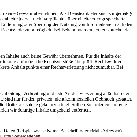
 jedoch keine Gewähr übernehmen. Als Diensteanbieter sind wir gemäß §
bieter jedoch nicht verpflichtet, übermittelte oder gespeicherte
ur Entfernung oder Sperrung der Nutzung von Informationen nach den
ten Rechtsverletzung möglich. Bei Bekanntwerden von entsprechenden
mden Inhalte auch keine Gewähr übernehmen. Für die Inhalte der
 Verlinkung auf mögliche Rechtsverstöße überprüft. Rechtswidrige
nkrete Anhaltspunkte einer Rechtsverletzung nicht zumutbar. Bei
 Bearbeitung, Verbreitung und jede Art der Verwertung außerhalb der
 sind nur für den privaten, nicht kommerziellen Gebrauch gestattet.
te Dritter als solche gekennzeichnet. Sollten Sie trotzdem auf eine
den wir derartige Inhalte umgehend entfernen.
e Daten (beispielsweise Name, Anschrift oder eMail-Adressen)
 Dritte weitergegeben.