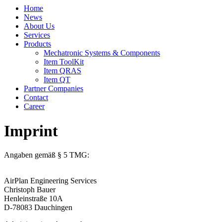
Home
News
About Us
Services
Products
Mechatronic Systems & Components
Item ToolKit
Item QRAS
Item QT
Partner Companies
Contact
Career
Imprint
Angaben gemäß § 5 TMG:
AirPlan Engineering Services
Christoph Bauer
Henleinstraße 10A
D-78083 Dauchingen