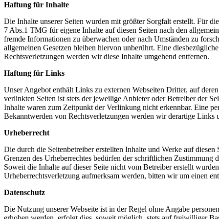
Haftung für Inhalte
Die Inhalte unserer Seiten wurden mit größter Sorgfalt erstellt. Für 
7 Abs.1 TMG für eigene Inhalte auf diesen Seiten nach den allgemeine
fremde Informationen zu überwachen oder nach Umständen zu forschen
allgemeinen Gesetzen bleiben hiervon unberührt. Eine diesbezüglich
Rechtsverletzungen werden wir diese Inhalte umgehend entfernen.
Haftung für Links
Unser Angebot enthält Links zu externen Webseiten Dritter, auf dere
verlinkten Seiten ist stets der jeweilige Anbieter oder Betreiber der
Inhalte waren zum Zeitpunkt der Verlinkung nicht erkennbar. Eine per
Bekanntwerden von Rechtsverletzungen werden wir derartige Links 
Urheberrecht
Die durch die Seitenbetreiber erstellten Inhalte und Werke auf diese
Grenzen des Urheberrechtes bedürfen der schriftlichen Zustimmung des
Soweit die Inhalte auf dieser Seite nicht vom Betreiber erstellt wurde
Urheberrechtsverletzung aufmerksam werden, bitten wir um einen en
Datenschutz
Die Nutzung unserer Webseite ist in der Regel ohne Angabe persone
erhoben werden, erfolgt dies, soweit möglich, stets auf freiwilliger